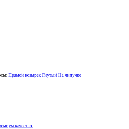
осы:
Прямой козырек
Гнутый
На липучке