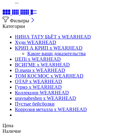
...
Фильтры
Категории
НИНА ТАТУ БЬЁТ x WEARHEAD
Худи WEARHEAD
КРИП А КРИП x WEARHEAD
Какие ваши доказательства
ЦЕПi x WEARHEAD
ВСИГМЕ x WEARHEAD
D.masta x WEARHEAD
ТОМ КОСМОС x WEARHEAD
ОТАР х WEARHEAD
Гурмэ x WEARHEAD
Коллекции WEARHEAD
uravnabeshen x WEARHEAD
Пустые бейсболки
Коррозия металла x WEARHEAD
Цена
Наличие