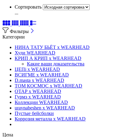
Сортировать
...
Фильтры
Категории
НИНА ТАТУ БЬЁТ x WEARHEAD
Худи WEARHEAD
КРИП А КРИП x WEARHEAD
Какие ваши доказательства
ЦЕПi x WEARHEAD
ВСИГМЕ x WEARHEAD
D.masta x WEARHEAD
ТОМ КОСМОС x WEARHEAD
ОТАР х WEARHEAD
Гурмэ x WEARHEAD
Коллекции WEARHEAD
uravnabeshen x WEARHEAD
Пустые бейсболки
Коррозия металла x WEARHEAD
Цена