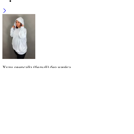
Худи оверсайз (белый) без начёса
10.000
₽
Заказать звонок
Страна
Ваш Email