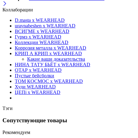
Коллаборации
D.masta x WEARHEAD
uravnabeshen x WEARHEAD
ВСИГМЕ x WEARHEAD
Гурмэ x WEARHEAD
Коллекции WEARHEAD
Коррозия металла x WEARHEAD
КРИП А КРИП x WEARHEAD
Какие ваши доказательства
НИНА ТАТУ БЬЁТ x WEARHEAD
ОТАР х WEARHEAD
Пустые бейсболки
ТОМ КОСМОС x WEARHEAD
Худи WEARHEAD
ЦЕПi x WEARHEAD
Тэги
Сопутствующие товары
Рекомендуем