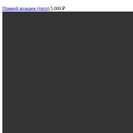
Прямой козырек (тигр)
5.000
₽