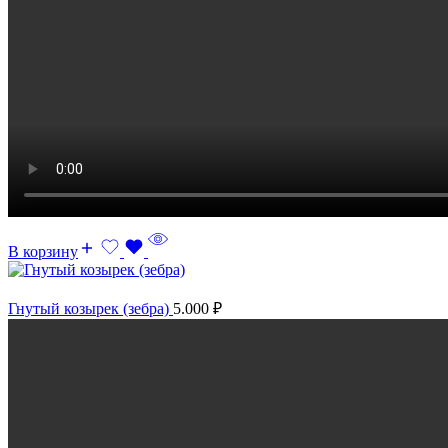
В корзину
Гнутый козырек (зебра)
5.000
₽