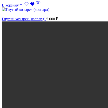
В корзину
Гнутый козырек (леопард)
5.000
₽