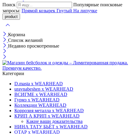
Поиск
Популярные поисковые
запросы:
Прямой козырек
Гнутый
На липучке
Корзина
Список желаний
Недавно просмотренные
Категории
D.masta x WEARHEAD
uravnabeshen x WEARHEAD
ВСИГМЕ x WEARHEAD
Гурмэ x WEARHEAD
Коллекции WEARHEAD
Коррозия металла x WEARHEAD
КРИП А КРИП x WEARHEAD
Какие ваши доказательства
НИНА ТАТУ БЬЁТ x WEARHEAD
ОТАР х WEARHEAD