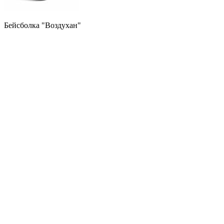
Бейсболка "Воздухан"
3.000
₽
Заказать звонок
Страна
Ваш Email
Ваш телефон (обязательно)
Позвонить
SMS
WhatsApp
Мы используем cookie-файлы для наилучшего представления
нашего сайта. Продолжая использовать этот сайт, вы
соглашаетесь с использованием cookie-файлов.
Принять
Подробнее…